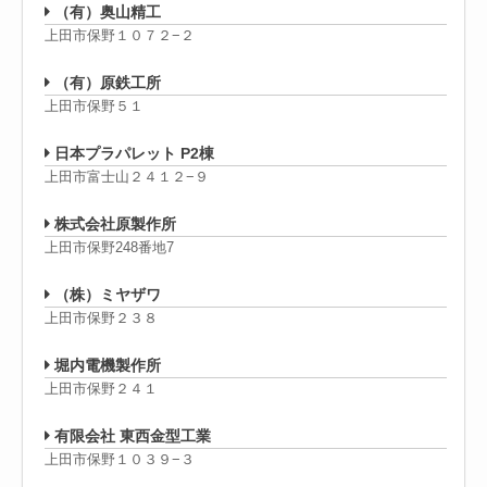
（有）奥山精工
上田市保野１０７２−２
（有）原鉄工所
上田市保野５１
日本プラパレット P2棟
上田市富士山２４１２−９
株式会社原製作所
上田市保野248番地7
（株）ミヤザワ
上田市保野２３８
堀内電機製作所
上田市保野２４１
有限会社 東西金型工業
上田市保野１０３９−３