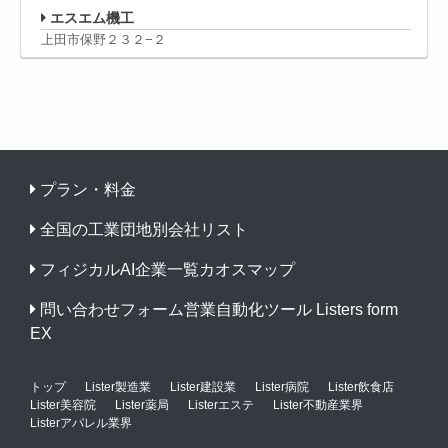
エスエム機工
上田市保野２３２−２
プラン・料金
全国の工業団地別会社リスト
フィジカルAI企業一覧カオスマップ
問い合わせフォーム営業自動化ツール Listers form
EX
トップ
Lister製造業
Lister建設業
Lister病院
Lister飲食店
Lister美容院
Lister薬局
Listerエステ
Lister不動産業界
Listerアパレル業界