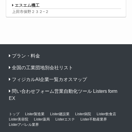
エスエム機工
上田市保野２３２−２
プラン・料金
全国の工業団地別会社リスト
フィジカルAI企業一覧カオスマップ
問い合わせフォーム営業自動化ツール Listers form
EX
トップ
Lister製造業
Lister建設業
Lister病院
Lister飲食店
Lister美容院
Lister薬局
Listerエステ
Lister不動産業界
Listerアパレル業界