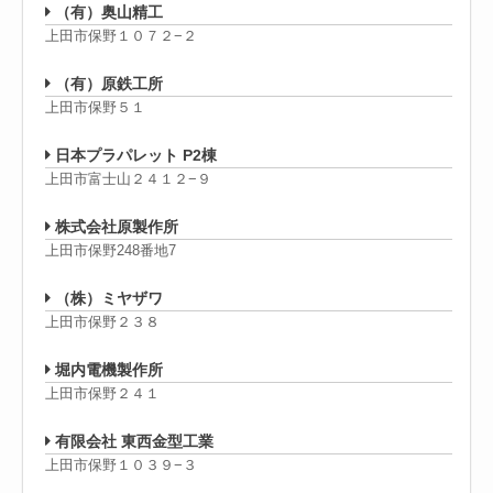
（有）奥山精工
上田市保野１０７２−２
（有）原鉄工所
上田市保野５１
日本プラパレット P2棟
上田市富士山２４１２−９
株式会社原製作所
上田市保野248番地7
（株）ミヤザワ
上田市保野２３８
堀内電機製作所
上田市保野２４１
有限会社 東西金型工業
上田市保野１０３９−３