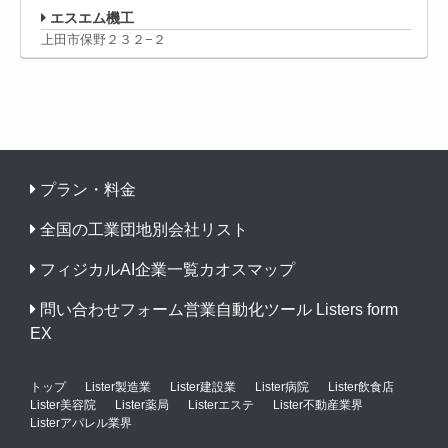
エスエム機工
上田市保野２３２−２
プラン・料金
全国の工業団地別会社リスト
フィジカルAI企業一覧カオスマップ
問い合わせフォーム営業自動化ツール Listers form
EX
トップ
Lister製造業
Lister建設業
Lister病院
Lister飲食店
Lister美容院
Lister薬局
Listerエステ
Lister不動産業界
Listerアパレル業界