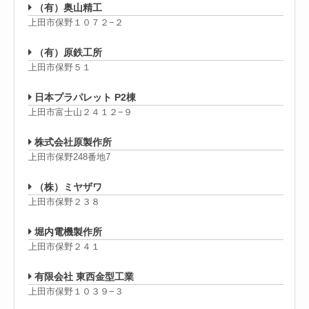
（有）奥山精工
上田市保野１０７２−２
（有）原鉄工所
上田市保野５１
日本プラパレット P2棟
上田市富士山２４１２−９
株式会社原製作所
上田市保野248番地7
（株）ミヤザワ
上田市保野２３８
堀内電機製作所
上田市保野２４１
有限会社 東西金型工業
上田市保野１０３９−３