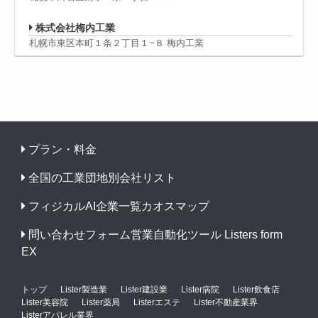
株式会社梅内工業
札幌市東区本町１条２丁目１−８ 梅内工業
プラン・料金
全国の工業団地別会社リスト
フィジカルAI企業一覧カオスマップ
問い合わせフォーム営業自動化ツール Listers form
EX
トップ
Lister製造業
Lister建設業
Lister病院
Lister飲食店
Lister美容院
Lister薬局
Listerエステ
Lister不動産業界
Listerアパレル業界