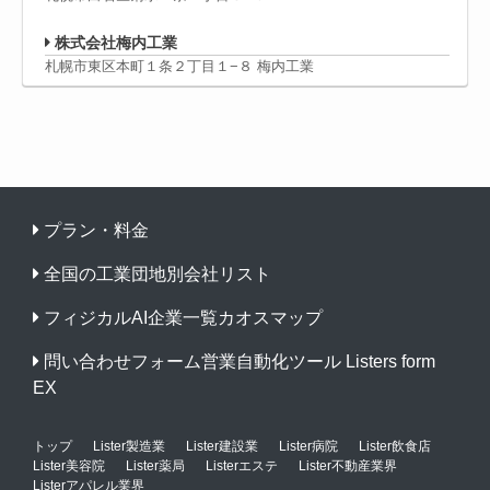
株式会社梅内工業
札幌市東区本町１条２丁目１−８ 梅内工業
プラン・料金
全国の工業団地別会社リスト
フィジカルAI企業一覧カオスマップ
問い合わせフォーム営業自動化ツール Listers form
EX
トップ
Lister製造業
Lister建設業
Lister病院
Lister飲食店
Lister美容院
Lister薬局
Listerエステ
Lister不動産業界
Listerアパレル業界