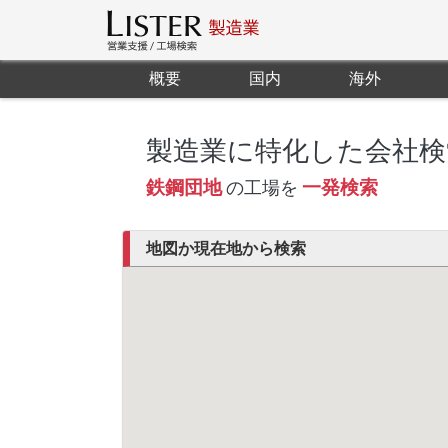
概要
国内
海外
製造業に特化した会社検
鉄鋼団地
一発検索
の工場を
地図か現在地から検索