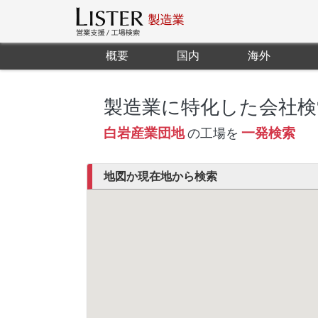
概要
国内
海外
製造業に特化した会社検
白岩産業団地
一発検索
の工場を
地図か現在地から検索