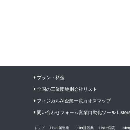
プラン・料金
全国の工業団地別会社リスト
フィジカルAI企業一覧カオスマップ
問い合わせフォーム営業自動化ツール Listers f
トップ
Lister製造業
Lister建設業
Lister病院
List