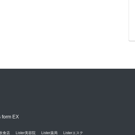
orm EX
er飲食店
Lister美容院
Lister薬局
Listerエステ