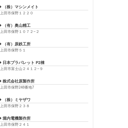
（株）マシンメイト
上田市保野１２２０
（有）奥山精工
上田市保野１０７２−２
（有）原鉄工所
上田市保野５１
日本プラパレット P2棟
上田市富士山２４１２−９
株式会社原製作所
上田市保野248番地7
（株）ミヤザワ
上田市保野２３８
堀内電機製作所
上田市保野２４１