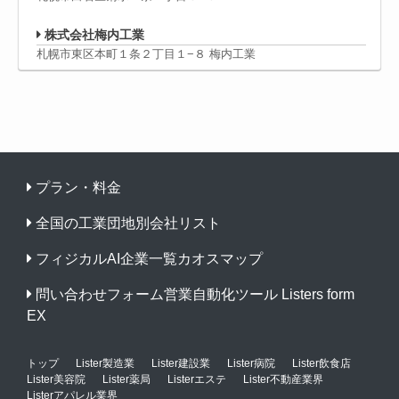
株式会社梅内工業
札幌市東区本町１条２丁目１−８ 梅内工業
プラン・料金
全国の工業団地別会社リスト
フィジカルAI企業一覧カオスマップ
問い合わせフォーム営業自動化ツール Listers form
EX
トップ
Lister製造業
Lister建設業
Lister病院
Lister飲食店
Lister美容院
Lister薬局
Listerエステ
Lister不動産業界
Listerアパレル業界