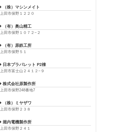
（株）マシンメイト
上田市保野１２２０
（有）奥山精工
上田市保野１０７２−２
（有）原鉄工所
上田市保野５１
日本プラパレット P2棟
上田市富士山２４１２−９
株式会社原製作所
上田市保野248番地7
（株）ミヤザワ
上田市保野２３８
堀内電機製作所
上田市保野２４１