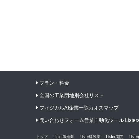
プラン・料金
全国の工業団地別会社リスト
フィジカルAI企業一覧カオスマップ
問い合わせフォーム営業自動化ツール Listers f
トップ
Lister製造業
Lister建設業
Lister病院
List