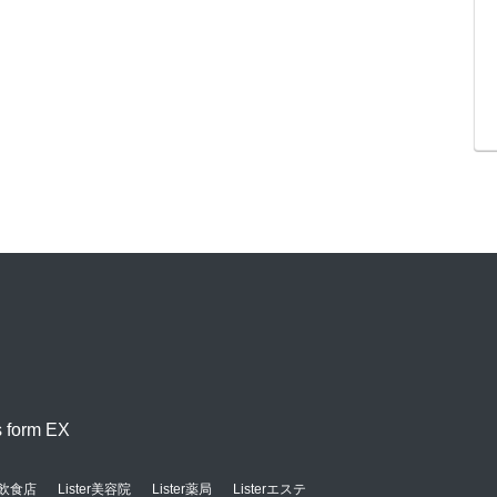
orm EX
er飲食店
Lister美容院
Lister薬局
Listerエステ