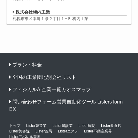
株式会社梅内工業
札幌市東区本町１条２丁目１−８ 梅内工業
プラン・料金
全国の工業団地別会社リスト
フィジカルAI企業一覧カオスマップ
問い合わせフォーム営業自動化ツール Listers form
EX
トップ
Lister製造業
Lister建設業
Lister病院
Lister飲食店
Lister美容院
Lister薬局
Listerエステ
Lister不動産業界
Listerアパレル業界