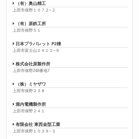
（有）奥山精工
上田市保野１０７２−２
（有）原鉄工所
上田市保野５１
日本プラパレット P2棟
上田市富士山２４１２−９
株式会社原製作所
上田市保野248番地7
（株）ミヤザワ
上田市保野２３８
堀内電機製作所
上田市保野２４１
有限会社 東西金型工業
上田市保野１０３９−３