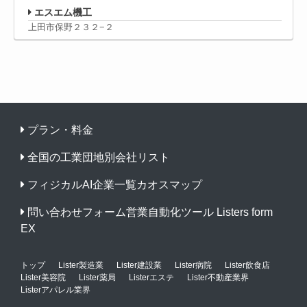
エスエム機工
上田市保野２３２−２
プラン・料金
全国の工業団地別会社リスト
フィジカルAI企業一覧カオスマップ
問い合わせフォーム営業自動化ツール Listers form
EX
トップ
Lister製造業
Lister建設業
Lister病院
Lister飲食店
Lister美容院
Lister薬局
Listerエステ
Lister不動産業界
Listerアパレル業界