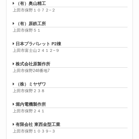
（有）奥山精工
上田市保野１０７２−２
（有）原鉄工所
上田市保野５１
日本プラパレット P2棟
上田市富士山２４１２−９
株式会社原製作所
上田市保野248番地7
（株）ミヤザワ
上田市保野２３８
堀内電機製作所
上田市保野２４１
有限会社 東西金型工業
上田市保野１０３９−３