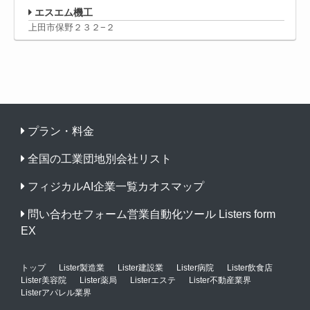
エスエム機工
上田市保野２３２−２
プラン・料金
全国の工業団地別会社リスト
フィジカルAI企業一覧カオスマップ
問い合わせフォーム営業自動化ツール Listers form
EX
トップ
Lister製造業
Lister建設業
Lister病院
Lister飲食店
Lister美容院
Lister薬局
Listerエステ
Lister不動産業界
Listerアパレル業界