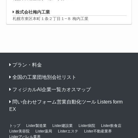
株式会社梅内工業
札幌市東区本町１条２丁目１−８ 梅内工業
プラン・料金
全国の工業団地別会社リスト
フィジカルAI企業一覧カオスマップ
問い合わせフォーム営業自動化ツール Listers form
EX
トップ
Lister製造業
Lister建設業
Lister病院
Lister飲食店
Lister美容院
Lister薬局
Listerエステ
Lister不動産業界
Listerアパレル業界