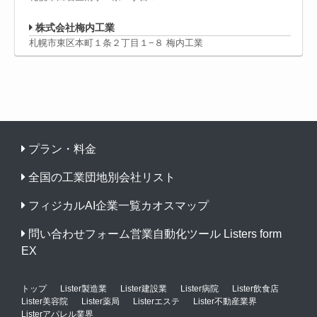
株式会社梅内工業
札幌市東区本町１条２丁目１−８ 梅内工業
プラン・料金
全国の工業団地別会社リスト
フィジカルAI企業一覧カオスマップ
問い合わせフォーム営業自動化ツール Listers form
EX
トップ
Lister製造業
Lister建設業
Lister病院
Lister飲食店
Lister美容院
Lister薬局
Listerエステ
Lister不動産業界
Listerアパレル業界