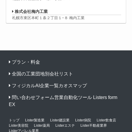
株式会社梅内工業
札幌市東区本町１条２丁目１−８ 梅内工業
プラン・料金
全国の工業団地別会社リスト
フィジカルAI企業一覧カオスマップ
問い合わせフォーム営業自動化ツール Listers form
EX
トップ
Lister製造業
Lister建設業
Lister病院
Lister飲食店
Lister美容院
Lister薬局
Listerエステ
Lister不動産業界
Listerアパレル業界