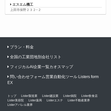
エスエム機工
上田市保野２３２−２
プラン・料金
全国の工業団地別会社リスト
フィジカルAI企業一覧カオスマップ
問い合わせフォーム営業自動化ツール Listers form
EX
トップ
Lister製造業
Lister建設業
Lister病院
Lister飲食店
Lister美容院
Lister薬局
Listerエステ
Lister不動産業界
Listerアパレル業界