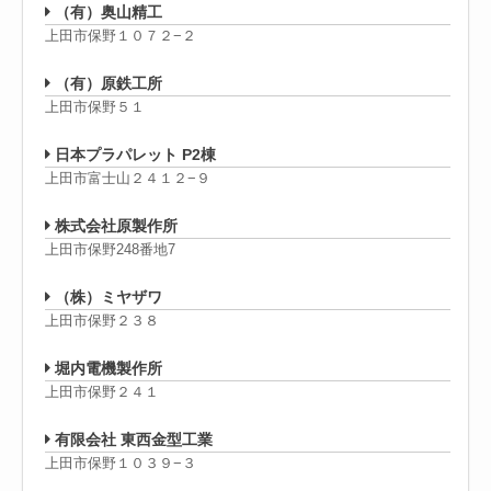
（有）奥山精工
上田市保野１０７２−２
（有）原鉄工所
上田市保野５１
日本プラパレット P2棟
上田市富士山２４１２−９
株式会社原製作所
上田市保野248番地7
（株）ミヤザワ
上田市保野２３８
堀内電機製作所
上田市保野２４１
有限会社 東西金型工業
上田市保野１０３９−３