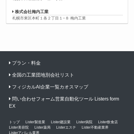
株式会社梅内工業
札幌市東区本町１条２丁目１−８ 梅内工業
プラン・料金
全国の工業団地別会社リスト
フィジカルAI企業一覧カオスマップ
問い合わせフォーム営業自動化ツール Listers form
EX
トップ
Lister製造業
Lister建設業
Lister病院
Lister飲食店
Lister美容院
Lister薬局
Listerエステ
Lister不動産業界
Listerアパレル業界