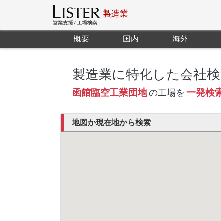
概要
国内
海外
製造業に特化した会社検
函館臨空工業団地
一発検
の工場を
地図か現在地から検索