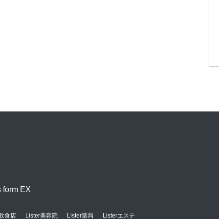
orm EX
er飲食店
Lister美容院
Lister薬局
Listerエステ