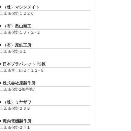
（株）マシンメイト
上田市保野１２２０
（有）奥山精工
上田市保野１０７２−２
（有）原鉄工所
上田市保野５１
日本プラパレット P2棟
上田市富士山２４１２−９
株式会社原製作所
上田市保野248番地7
（株）ミヤザワ
上田市保野２３８
堀内電機製作所
上田市保野２４１