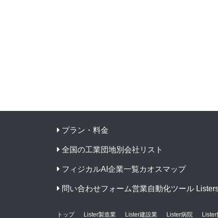
プラン・料金
全国の工業団地別会社リスト
フィジカルAI企業一覧カオスマップ
問い合わせフォーム営業自動化ツール Listers f
トップ
Lister製造業
Lister建設業
Lister病院
List